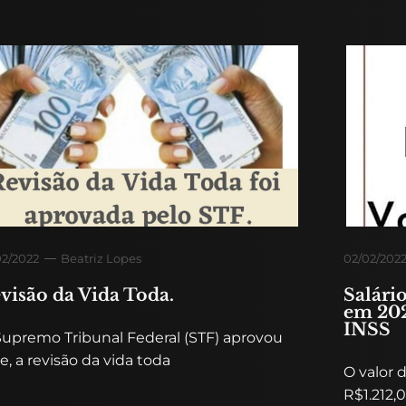
02/2022
Beatriz Lopes
02/02/202
visão da Vida Toda.
Salári
em 202
INSS
Supremo Tribunal Federal (STF) aprovou
e, a revisão da vida toda
O valor 
R$1.212,0