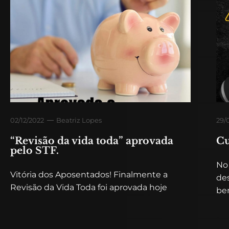
02/12/2022
Beatriz Lopes
29/
“Revisão da vida toda” aprovada
Cu
pelo STF.
No
Vitória dos Aposentados! Finalmente a
de
Revisão da Vida Toda foi aprovada hoje
ben