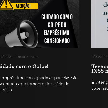
06/2022
Beatriz Lopes
11/06/2022
idado com o Golpe!
Teve s
INSS 
 empréstimo consignado as parcelas são
🚨 Atenç
scontadas diretamente do salário de
você não
efício.