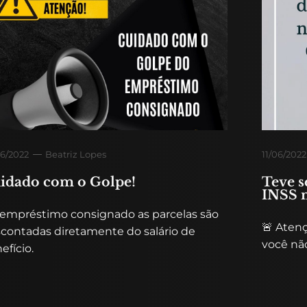
6/2022
Beatriz Lopes
11/06/2022
idado com o Golpe!
Teve s
INSS 
empréstimo consignado as parcelas são
🚨 Aten
contadas diretamente do salário de
você não
efício.