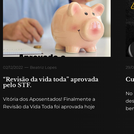
02/12/2022
Beatriz Lopes
29/0
“Revisão da vida toda” aprovada
Cu
pelo STF.
No 
Vitória dos Aposentados! Finalmente a
des
Revisão da Vida Toda foi aprovada hoje
ben