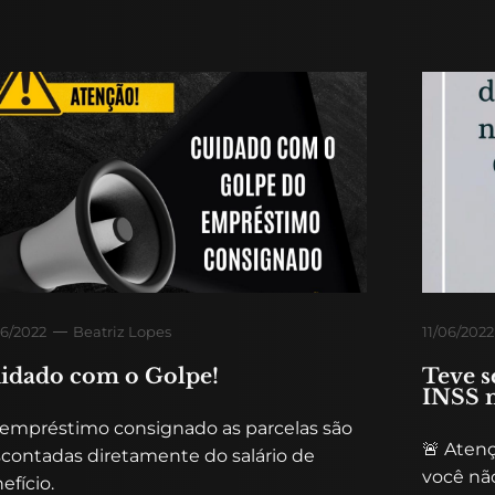
6/2022
Beatriz Lopes
11/06/2022
idado com o Golpe!
Teve s
INSS 
empréstimo consignado as parcelas são
🚨 Aten
contadas diretamente do salário de
você não
efício.