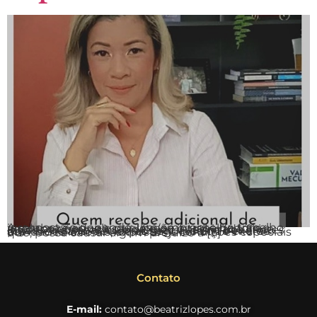
A resposta é depende. Um ambiente de trabalho insalubre é aquele que expõe o trabalhador a agentes nocivos à saúde e/ou integridade física (físicos, químicos ou biológicos) acima dos limites legais. A Aposentadoria Especial é um benefício previdenciário, devido ao segurado que exerce atividades laborais, expostos a condições especiais que, possa causar algum prejuízo à […]
Contato
E-mail:
contato@beatrizlopes.com.br