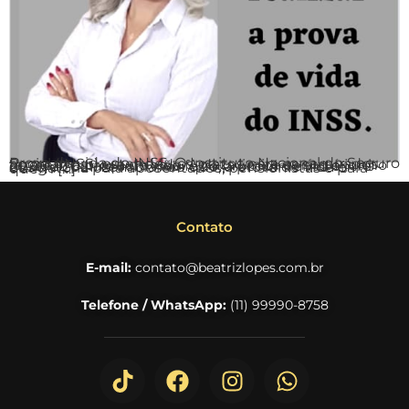
Prova de vida do INSS. O Instituto Nacional do Seguro Social (INSS) estendeu os prazos para os segurados fazerem a prova de vida. A data limite será até junho de 2022 para quem não fez o procedimento entre 2020 e 2021. Lembrando que, a prova de vida é obrigatória para aposentados, pensionistas e para quem […]
Contato
E-mail:
contato@beatrizlopes.com.br
Telefone / WhatsApp:
(11) 99990-8758