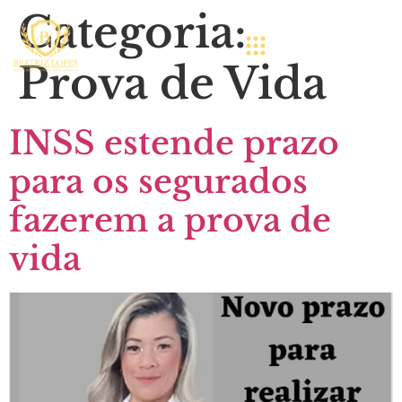
Categoria:
Prova de Vida
INSS estende prazo
para os segurados
fazerem a prova de
vida